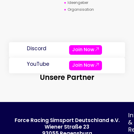
Ideengeber
Organsisation
Discord
Join Now
YouTube
Join Now
Unsere Partner
In
Force Racing Simsport Deutschland e.V.
&
Wiener Straße 23
R
93055 Regensburg